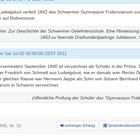
 Ludwigslust verließ 1842 das Schweriner Gymnasium Fridericianum z
n auf Rothenmoor.
 Wex: Zur Geschichte der Schweriner Gelehrtenschule. Eine Hinweisung
1853 zu feiernde Dreihundertjaehrige Jubilaeum, 
am Sat Jul 02 00:00:00 CEST 2011
mesters September 1840 ist verzeichnet als Schüler in der Prima, 1
er Friedrich von Schmidt aus Ludwigslust, wie er damals vom Rector Dr
er gleichen Klasse war Hermann Jeppe als Sohn von Johann Bernhard
anum in Schwerin verzeichnet.
(öffentliche Prüfung der Schüler des "Gymnasium Frid
846, Nr. 32
vorheriger Eintrag
Semesterübersicht