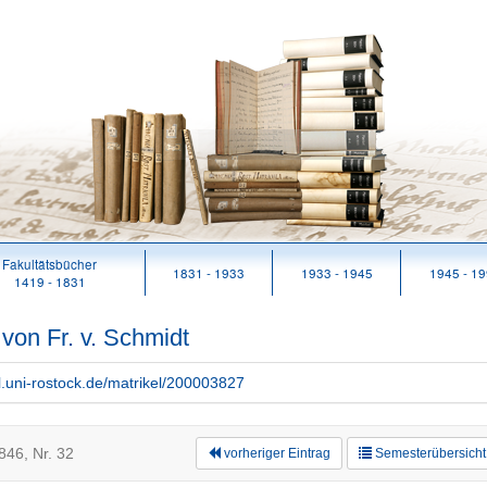
Fakultätsbücher
1831 - 1933
1933 - 1945
1945 - 1
1419 - 1831
 von Fr. v. Schmidt
rl.uni-rostock.de/matrikel/200003827
846, Nr. 32
vorheriger Eintrag
Semesterübersicht