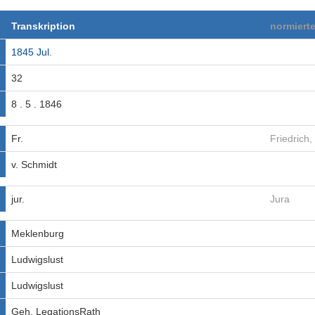
Transkription
normiert
1845 Jul.
32
8 . 5 . 1846
Fr.
Friedrich,
v. Schmidt
jur.
Jura
Meklenburg
Ludwigslust
Ludwigslust
Geh. LegationsRath