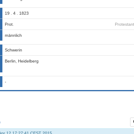
19 . 4 . 1823
Prot.
Protestan
männlich
Schwerin
Berlin, Heidelberg
-
e
 Apr 12 17:27:41 CEST 2015