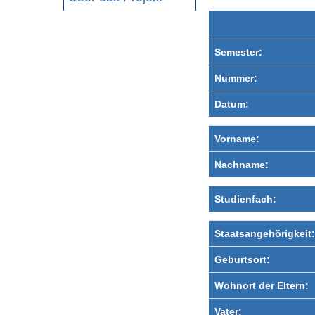
Semester:
Nummer:
Datum:
Vorname:
Nachname:
Studienfach:
Staatsangehörigkeit:
Geburtsort:
Wohnort der Eltern:
Vater: