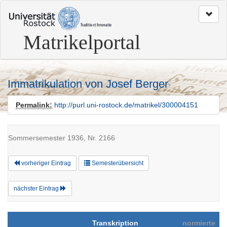
zum
Seitenanfang
Matrikelportal
Immatrikulation von Josef Berger
Permalink:
http://purl.uni-rostock.de/matrikel/300004151
Sommersemester 1936, Nr. 2166
vorheriger Eintrag
Semesterübersicht
nächster Eintrag
Transkription
normierte