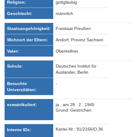
Religion:
gottgläubig
Geschlecht:
männlich
Staatsangehörigkeit:
Freistaat Preußen
Wohnort der Eltern:
Andorf, Provinz Sachsen
Vater:
Oberkellner
Schule:
Deutsches Institut für
Ausländer, Berlin
Besuchte
-
Universitäten:
exmatrikuliert:
ja , am 28 . 2 . 1945
Grund: Gestrichen
Kartei-Nr.: 91/2166/O.36
Interne IDs: